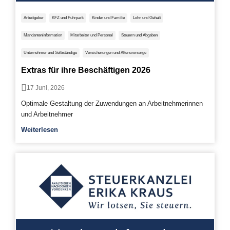
Arbeitgeber
KFZ und Fuhrpark
Kinder und Familie
Lohn und Gehalt
Mandanteninformation
Mitarbeiter und Personal
Steuern und Abgaben
Unternehmer und Selbständige
Versicherungen und Altersvorsorge
Extras für ihre Beschäftigen 2026
17 Juni, 2026
Optimale Gestaltung der Zuwendungen an Arbeitnehmerinnen
und Arbeitnehmer
Weiterlesen