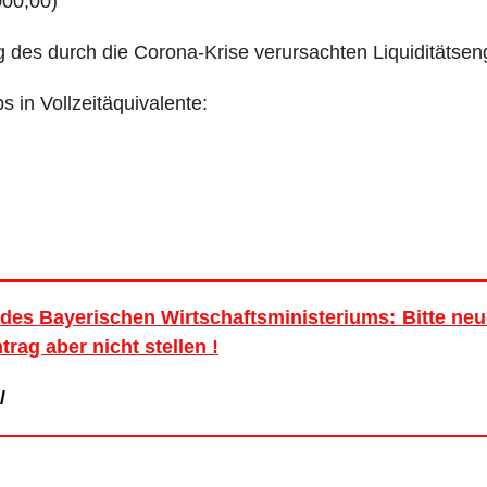
000,00)
ag des durch die Corona-Krise verursachten Liquiditätse
 in Vollzeitäquivalente:
n des Bayerischen
W
irtschaftsministeriums:
Bitte ne
rag aber nicht stellen !
/