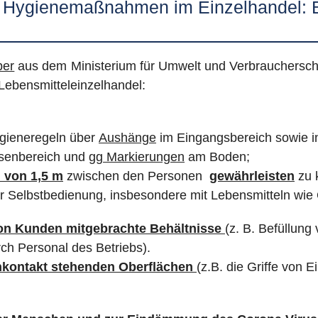
e Hygienemaßnahmen im Einzelhandel: B
ber
aus dem Ministerium für Umwelt und Verbraucherschu
Lebensmitteleinzelhandel:
ygieneregeln über
Aushänge
im Eingangsbereich sowie i
ssenbereich und
gg Markierungen
am Boden;
 von 1,5 m
zwischen den Personen
gewährleisten
zu 
 Selbstbedienung, insbesondere mit Lebensmitteln wie
 von Kunden mitgebrachte
Behältnisse
(z. B. Befüllung
ch Personal des Betriebs).
nkontakt stehenden Oberflächen
(z.B. die Griffe von 