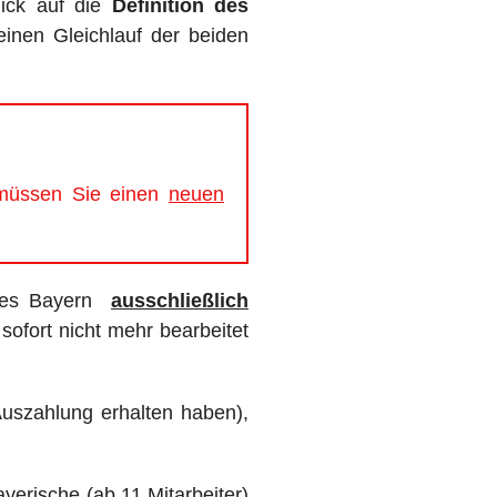
lick auf die
Definition des
nen Gleichlauf der beiden
 müssen Sie einen
n
e
u
e
n
ates Bayern
ausschließlich
ofort nicht mehr bearbeitet
uszahlung erhalten haben),
yerische (ab 11 Mitarbeiter)