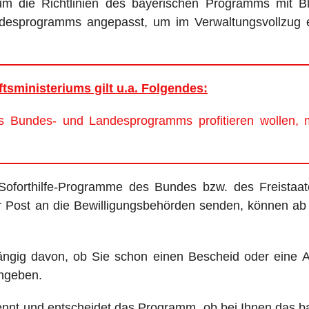
um die Richtlinien des bayerischen Programms mit B
esprogramms angepasst, um im Verwaltungsvollzug ei
sministeriums gilt u.a. Folgendes:
s Bundes- und Landesprogramms profitieren wollen,
Soforthilfe-Programme des Bundes bzw. des Freista
r Post an die Bewilligungsbehörden senden, können ab s
ngig davon, ob Sie schon einen Bescheid oder eine A
angeben.
ennt und entscheidet das Programm, ob bei Ihnen das ba