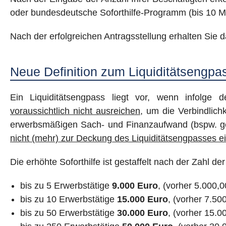
oder bundesdeutsche Soforthilfe-Programm (bis 10 M
Nach der erfolgreichen Antragsstellung erhalten Sie
Neue Definition zum Liquiditätsengpa
Ein Liquiditätsengpass liegt vor, wenn infolge
voraussichtlich nicht ausreichen
, um die Verbindlich
erwerbsmäßigen Sach- und Finanzaufwand (bspw. ge
nicht (mehr) zur Deckung
de
s Liquiditätsengpasses e
Die erhöhte Soforthilfe ist gestaffelt nach der Zahl de
bis zu 5 Erwerbstätige
9
.000 Euro
, (vorher 5.000,0
bis zu 10 Erwerbstätige
15.000 Euro
, (vorher 7.50
bis zu 50 Erwerbstätige
30.000 Euro
, (vorher 15.0